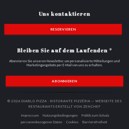
Uns kontaktieren
RESERVIEREN
Bleiben Sie auf dem Laufenden
*
Abonnieren Sie unseren Newsletter, um personalisierte Mitteilungen und
Marketingangebote per E-Mail von uns zu erhalten.
ABONNIEREN
© 2026 DIABLO PIZZA - RISTORANTE PIZZÉRIA — WEBSEITE DES
((ÖFFNET EIN 
RESTAURANTS ERSTELLT VON
ZENCHEF
((öffnet ein neues Fenster))
((öffnet ein neues Fenster))
Impressum
Nutzungsbedingungen
Politik zum Schutz
((öffnet ein neues Fenster))
((öffnet ein neues Fenster))
((öffnet ein n
personenbezogener Daten
Cookies
Barrierefreiheit