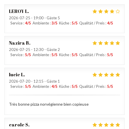
LEROY
L
2026-07-25
- 19:00 - Gäste 5
Service
:
4
/5
Ambiente
:
3
/5
Küche
:
5
/5
Qualität / Preis
:
4
/5
Nazira
B
2026-07-25
- 12:30 - Gäste 2
Service
:
5
/5
Ambiente
:
5
/5
Küche
:
5
/5
Qualität / Preis
:
5
/5
lucie
L
2026-07-20
- 12:15 - Gäste 1
Service
:
5
/5
Ambiente
:
4
/5
Küche
:
5
/5
Qualität / Preis
:
5
/5
Très bonne pizza norvégienne bien copieuse
carole
S