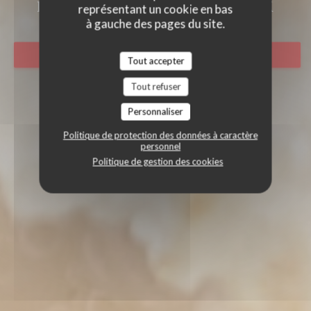
ITALIAN FOOD
|
HAZEBROUCK
représentant un cookie en bas
à gauche des pages du site.
RÉSERVER
Tout accepter
Tout refuser
Personnaliser
Politique de protection des données à caractère
personnel
Politique de gestion des cookies