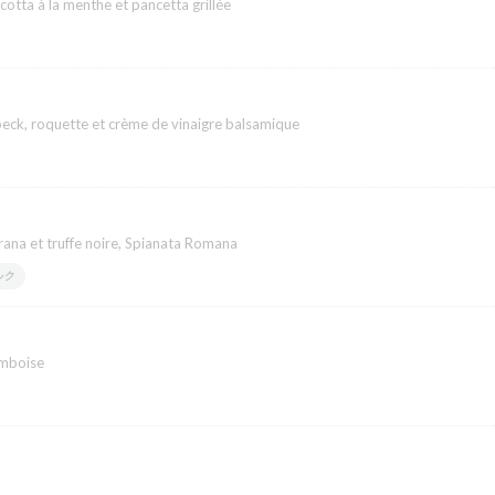
icotta à la menthe et pancetta grillée
peck, roquette et crème de vinaigre balsamique
Grana et truffe noire, Spianata Romana
ルク
amboise
du restaurant