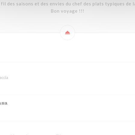
il des saisons et des envies du chef des plats typiques de 
Bon voyage !!!
accia
iana