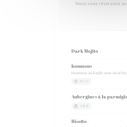
Nous vous réservons au f
Dark Mojito
houmous
Houmous au basilic avec de la foc
ナッツ
Aubergines à la parmig
ミルク
Risotto