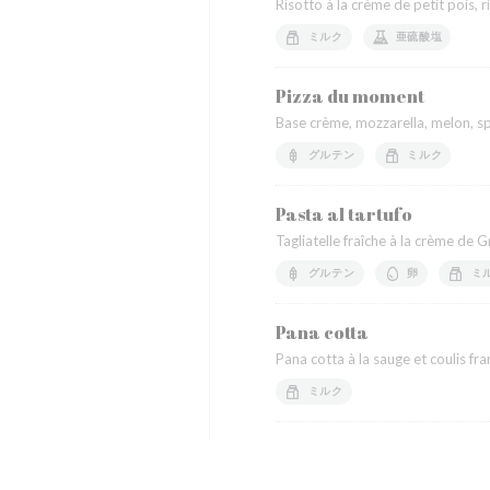
Risotto à la crème de petit pois, r
ミルク
亜硫酸塩
Pizza du moment
Base crème, mozzarella, melon, s
グルテン
ミルク
Pasta al tartufo
Tagliatelle fraîche à la crème de 
グルテン
卵
ミ
Pana cotta
Pana cotta à la sauge et coulis fr
ミルク
Et la carte permanente 